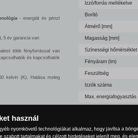
Izzó/forrás mellékelve
Borító
hnológia
- energiát és pénzt
Átmérő [mm]
, 5 év garancia van
Magasság [mm]
Színességi hőmérséklet 
test több fényforrással van
 kapcsolhatók és kapcsolhatók
Fényáram (lm)
Feszültség
00 kelvin (K). Hatása meleg
Izzók száma
Max. energiafogyasztás
Méretek
iket használ
Méretek a kivágásra
egyéb nyomkövető technológiákat alkalmaz, hogy javítsa a böng
Minimális süllyeszthető
 szabott tartalmakat és célzott hirdetéseket jelenít meg, és el