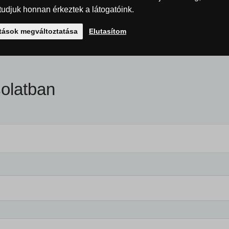
Szín
udjuk honnan érkeztek a látogatóink.
Energiaosztály
ítások megváltoztatása
Elutasítom
olatban