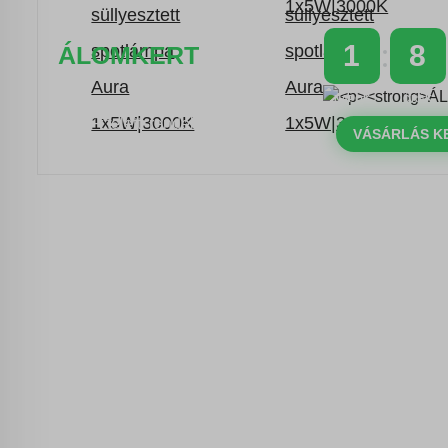
1
8
ÁLOMKERT
NAPOK
ÓRÁK
Időszakos 20% kedvezmény 150
000 Ft feletti rendelés esetén
VÁSÁRLÁS K
a következő kóddal: VIP20HU