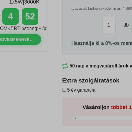
(Javasolt kiskereskedelmi ár: 4 890
4
51
db
PERCEK
MP
EDVEZMÉNNYEL
Használja ki a 8%-os men
50 nap a megvásárolt áruk 
Extra szolgáltatások
5 év garancia
Vásároljon
többet
1