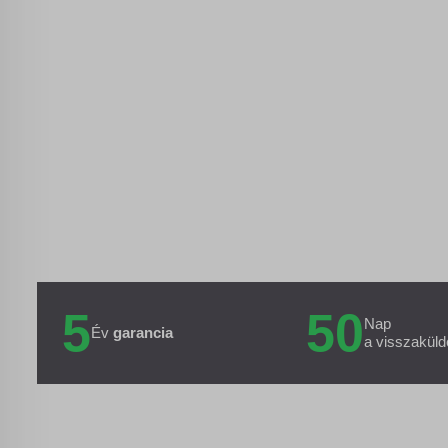
5
50
Nap
Év
garancia
a visszaküld