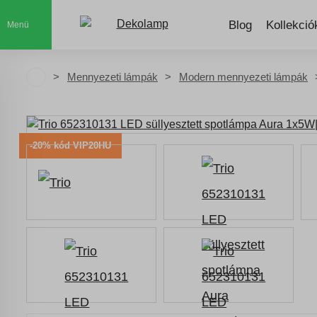
Blog
Kollekció
Menü
Mennyezeti lámpák
Modern mennyezeti lámpák
-20% kód VIP20HU