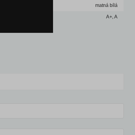
matná bílá
A+, A