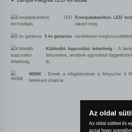
Lámpa integrált LED forrással
Energiatakarékos LED tec
takarít meg.
5 év garancia
- kivételesen meghosszabbított
Különálló kapcsolási lehetőség
- A lámpa
felszerelve, amelyek egymástól függetlenül
le.
4000K
- Ennek a világítótestnek a fényszíne 3 0
fehérként írható le.
Az oldal süt
Az oldal sütiket és 
azzal hogy személyre