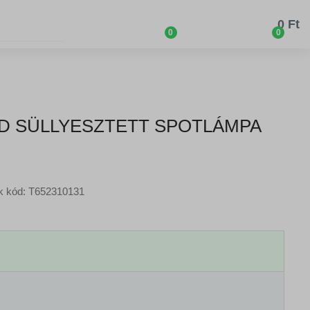
0 Ft
0
0
LED SÜLLYESZTETT SPOTLÁMPA
k kód: T652310131