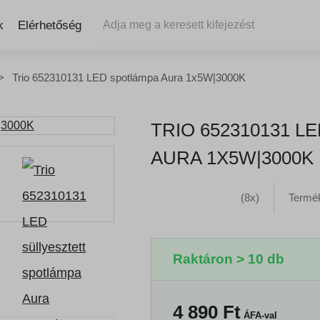
k
Elérhetőség
Trio 652310131 LED spotlámpa Aura 1x5W|3000K
TRIO 652310131 
AURA 1X5W|3000K
(8x)
Termé
Raktáron > 10 db
4 890
Ft
ÁFA-val