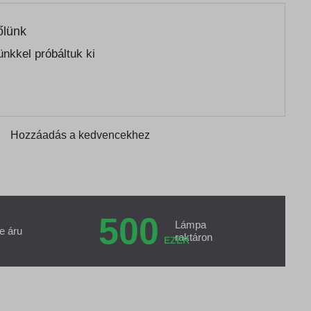
őlünk
nkkel próbáltuk ki
Hozzáadás a kedvencekhez
500
Lámpa
e áru
raktáron
EZER