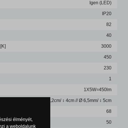
Igen (LED)
IP20
82
40
[K]
3000
450
230
1
1X5W=450lm
Ø 8,2cm/ ↕ 4cm // Ø 6,5mm/ ↕ 5cm
68
észési élményét,
 mélység
50
emzi a weboldalunk