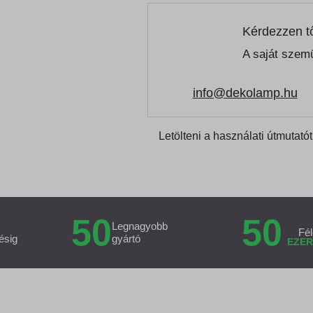
Kérdezzen t
A saját szemü
info@dekolamp.hu
Letölteni a használati útmutatót
50
50
Legnagyobb
Fél
ésig
gyártó
EZER