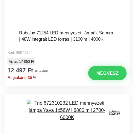
Rabalux 71254 LED mennyezeti lámpák Samira
| 48W integrált LED forrás | 3100lm | 4000K
Kód: 98071254
Aj. ár:
17 853 Ft
12 497 Ft
ÁFA-val
MEGVESZ
Megtakarít -30 %
SZÁLLÍTÁS
INGYENES