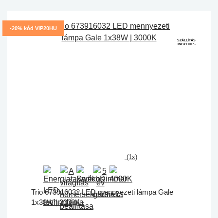
-20% kód VIP20HU
SZÁLLÍTÁS
INGYENES
(1x)
Trio 673916032 LED mennyezeti lámpa Gale
1x38W | 3000K