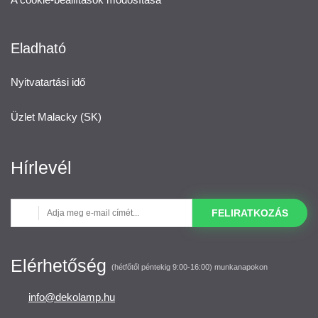
Eladható
Nyitvatartási idő
Üzlet Malacky (SK)
Hírlevél
FELIRATKOZÁS
Elérhetőség
(hétfőtől péntekig 9:00-16:00) munkanapokon
info@dekolamp.hu