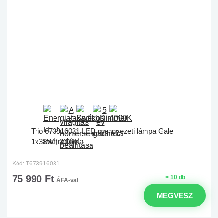
Trio 673916031 LED mennyezeti lámpa Gale
1x38W | 3000K
Kód: T673916031
75 990 Ft
> 10 db
ÁFA-val
MEGVESZ