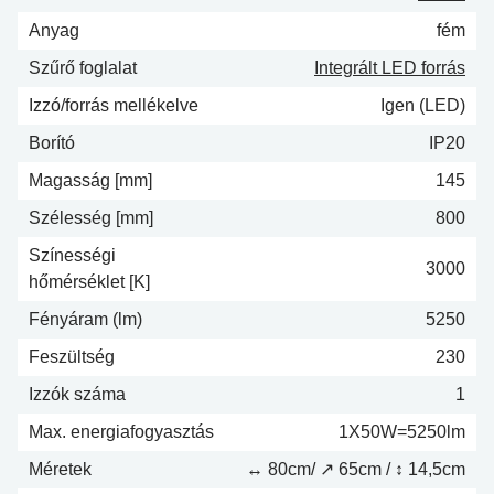
Anyag
fém
Szűrő foglalat
Integrált LED forrás
Izzó/forrás mellékelve
Igen (LED)
Borító
IP20
Magasság [mm]
145
Szélesség [mm]
800
Színességi
3000
hőmérséklet [K]
Fényáram (lm)
5250
Feszültség
230
Izzók száma
1
Max. energiafogyasztás
1X50W=5250lm
Méretek
↔ 80cm/ ↗ 65cm / ↕ 14,5cm