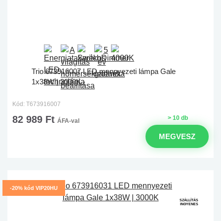
Trio 673916007 LED mennyezeti lámpa Gale
1x38W | 3000K
Kód: T673916007
82 989 Ft
> 10 db
ÁFA-val
MEGVESZ
-20% kód VIP20HU
SZÁLLÍTÁS
INGYENES