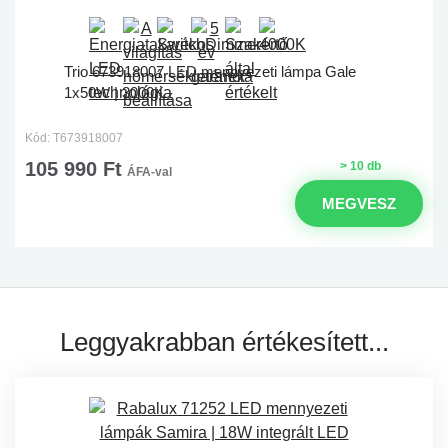
Trio 673918007 LED mennyezeti lámpa Gale
1x50W | 3000K
Kód: T673918007
105 990 Ft
> 10 db
ÁFA-val
MEGVESZ
Leggyakrabban értékesített...