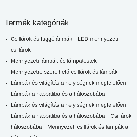
Termék kategóriák
Csillárok és függőlámpák
LED mennyezeti
csillárok
Mennyezeti lámpák és lámpatestek
Mennyezetre szerelhető csillárok és lámpák
Lámpák és világítás a helyiségnek megfelelően
Lámpák a nappaliba és a hálószobába
Lámpák és világítás a helyiségnek megfelelően
Lámpák a nappaliba és a hálószobába
Csillárok
hálószobába
Mennyezeti csillárok és lámpák a