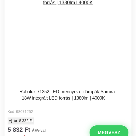
Rabalux 71252 LED mennyezeti lámpák Samira
| 18W integrált LED forrás | 1380lm | 4000K
Kód: 98071252
Aj. ár:
8 332 Ft
5 832 Ft
ÁFA-val
MEGVESZ