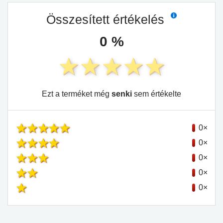
Összesített értékelés
0 %
Ezt a terméket még
senki
sem értékelte
0×
0×
0×
0×
0×