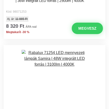
| 36W integrált LED forrás | 2900lm | 4000K
Kód: 98071253
Aj. ár:
11 885 Ft
8 320 Ft
ÁFA-val
MEGVESZ
Megtakarít -30 %