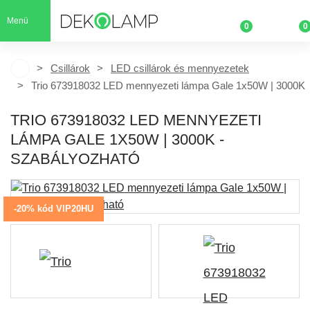
Menü
0
0
Csillárok
LED csillárok és mennyezetek
Trio 673918032 LED mennyezeti lámpa Gale 1x50W | 3000K
TRIO 673918032 LED MENNYEZETI
LÁMPA GALE 1X50W | 3000K -
SZABÁLYOZHATÓ
-20% kód VIP20HU