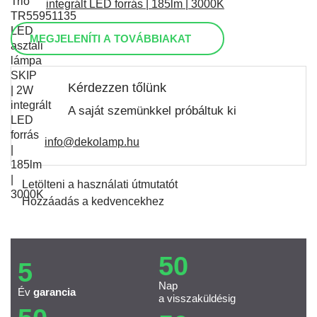
integrált LED forrás | 185lm | 3000K
MEGJELENÍTI A TOVÁBBIAKAT
Kérdezzen tőlünk
A saját szemünkkel próbáltuk ki
info@dekolamp.hu
Letölteni a használati útmutatót
Hozzáadás a kedvencekhez
50
5
Nap
Év
garancia
a visszaküldésig