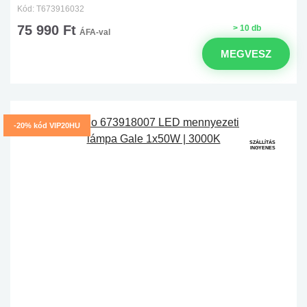
Kód: T673916032
75 990 Ft
> 10 db
ÁFA-val
MEGVESZ
-20% kód VIP20HU
SZÁLLÍTÁS
INGYENES