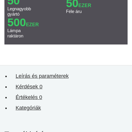
50
50
EZER
Legnagyobb
Féle áru
gyártó
500
EZER
Lámpa
raktáron
Leírás és paraméterek
Kérdések
0
Értékelés
0
Kategóriák