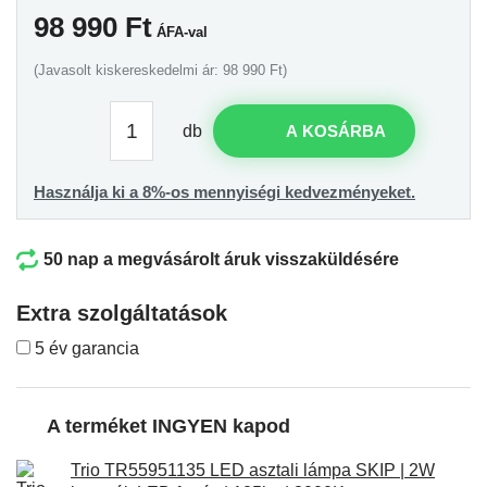
98 990
Ft
ÁFA-val
(Javasolt kiskereskedelmi ár: 98 990 Ft)
db
A KOSÁRBA
Használja ki a 8%-os mennyiségi kedvezményeket.
50 nap a megvásárolt áruk visszaküldésére
Extra szolgáltatások
5 év garancia
A terméket INGYEN kapod
Trio TR55951135 LED asztali lámpa SKIP | 2W