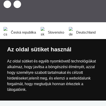
Česká republika
Slovensko
Deutschland
Magyarország
Österreich
België
Az oldal sütiket használ
Nederland
Az oldal sütiket és egyéb nyomkövető technológiákat
alkalmaz, hogy javítsa a böngészési élményét, azzal
hogy személyre szabott tartalmakat és célzott
hirdetéseket jelenít meg, és elemzi a weboldalunk
forgalmát, hogy megtudjuk honnan érkeztek a
látogatóink.
Elfogadom
Beállítások megváltoztatása