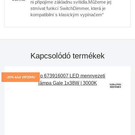
ni připojíme základnu svítidla.Můžeme jej
stmívat funkcí SwitchDimmer, která je
kompatibilní s klasickým vypínačem“
Kapcsolódó termékek
-20% kód VIP20HU
SZÁLLÍTÁS
INGYENES