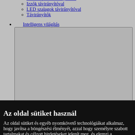
Izzók távirányítóval
LED szalagok távirányítóval
Távirányítók
Intelligens világítás
Az oldal sütiket használ
Az oldal sütiket és egyéb nyomkövető technológiákat alkalmaz,
Philips Hue – teljes választék
hogy javítsa a böngészési élményét, azzal hogy személyre szabott
Immax NEO - teljes választék
tartalmakat és célzott hirdetéseket jelenít meg, és elemzi a
WiZ – teljes választék