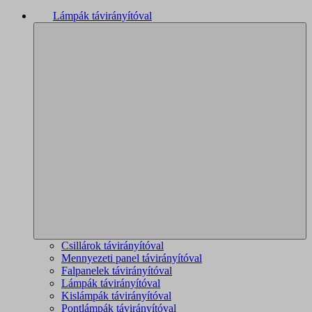
Lámpák távirányítóval
Csillárok távirányítóval
Mennyezeti panel távirányítóval
Falpanelek távirányítóval
Lámpák távirányítóval
Kislámpák távirányítóval
Pontlámpák távirányítóval