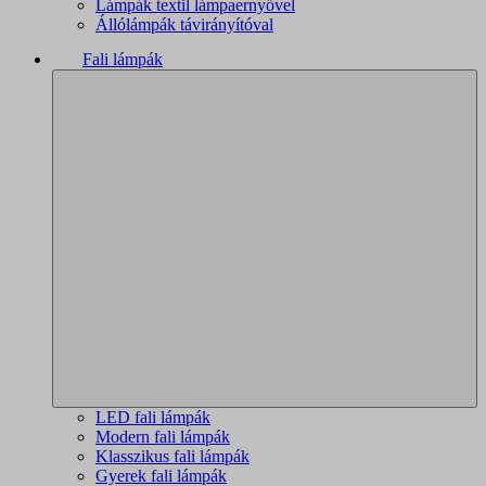
Lámpák textil lámpaernyővel
Állólámpák távirányítóval
Fali lámpák
LED fali lámpák
Modern fali lámpák
Klasszikus fali lámpák
Gyerek fali lámpák