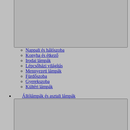
Nappali és hálószoba
Konyha és étkező
Irodai lámpák
Lépcsőházi világítás
Mennyezeti lámpák
Fürdőszoba
Gyerekszoba
Kültéri lámpák
Állólámpák és asztali lámpák