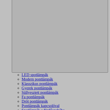
LED spotlámpák
Modern pontlámpák
Klasszikus pontlámpák
Gyerek pontlámpák
Süllyesztett pontlámpák
Fa pontlámpák
Drót pontlámpák
Pontlámpák kapcsolóval