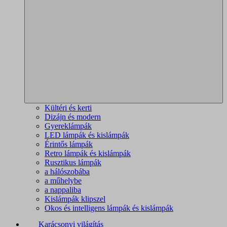
Kültéri és kerti
Dizájn és modern
Gyereklámpák
LED lámpák és kislámpák
Érintős lámpák
Retro lámpák és kislámpák
Rusztikus lámpák
a hálószobába
a műhelybe
a nappaliba
Kislámpák klipszel
Okos és intelligens lámpák és kislámpák
Karácsonyi világítás