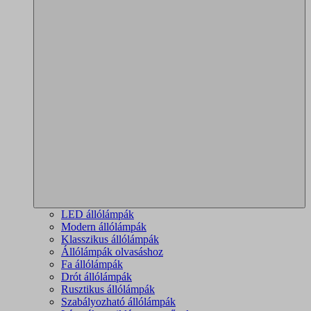
LED állólámpák
Modern állólámpák
Klasszikus állólámpák
Állólámpák olvasáshoz
Fa állólámpák
Drót állólámpák
Rusztikus állólámpák
Szabályozható állólámpák