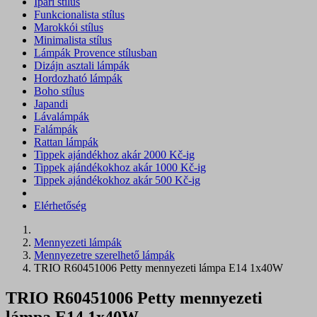
Ipari stílus
Funkcionalista stílus
Marokkói stílus
Minimalista stílus
Lámpák Provence stílusban
Dizájn asztali lámpák
Hordozható lámpák
Boho stílus
Japandi
Lávalámpák
Falámpák
Rattan lámpák
Tippek ajándékhoz akár 2000 Kč-ig
Tippek ajándékokhoz akár 1000 Kč-ig
Tippek ajándékokhoz akár 500 Kč-ig
Elérhetőség
Mennyezeti lámpák
Mennyezetre szerelhető lámpák
TRIO R60451006 Petty mennyezeti lámpa E14 1x40W
TRIO R60451006 Petty mennyezeti
lámpa E14 1x40W