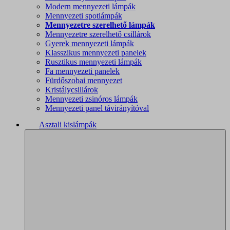
Modern mennyezeti lámpák
Mennyezeti spotlámpák
Mennyezetre szerelhető lámpák
Mennyezetre szerelhető csillárok
Gyerek mennyezeti lámpák
Klasszikus mennyezeti panelek
Rusztikus mennyezeti lámpák
Fa mennyezeti panelek
Fürdőszobai mennyezet
Kristálycsillárok
Mennyezeti zsinóros lámpák
Mennyezeti panel távirányítóval
Asztali kislámpák