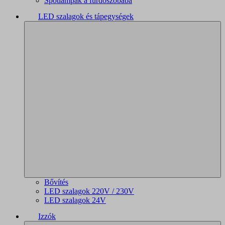
Spotlámpák a fürdőszobába
LED szalagok és tápegységek
Bővítés
LED szalagok 220V / 230V
LED szalagok 24V
Izzók