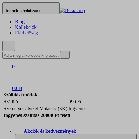
Termék ajánlat
Menü
Blog
Kollekciók
Elérhetőség
0
0
0 Ft
Szállítási módok
Szállító
990 Ft
Személyes átvétel Malacky (SK)
Ingyenes
Ingyenes szállítás 20000 Ft felett
Akciók és kedvezmények