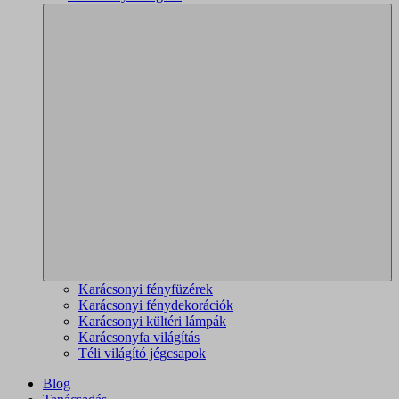
Karácsonyi fényfüzérek
Karácsonyi fénydekorációk
Karácsonyi kültéri lámpák
Karácsonyfa világítás
Téli világító jégcsapok
Blog