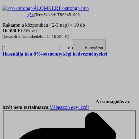
(5x)
Termék kód: TR60451006
Raktáron a központban ( 2-3 nap) > 10 db
16 590
Ft
ÁFA-val
(Javasolt kiskereskedelmi ár: 16 590 Ft)
db
A kosárba
Használja ki a 8%-os mennyiségi kedvezményeket.
A csomagolás az
izzót nem tartalmazza.
Válasszon egy izzót