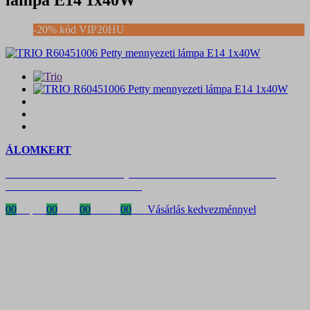
-20% kód VIP20HU
ÁLOMKERT
Időszakos 20% kedvezmény 150 000 Ft feletti rendelés esetén
a következő kóddal: VIP20HU
00
Napok
00
Órák
00
Percek
00
MP
Vásárlás kedvezménnyel