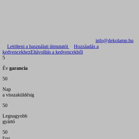
info@dekolamp.hu
Letölteni a használati útmutatót
Hozzáadás a
kedvencekhez
Eltávolítás a kedvencekből
5
Év
garancia
50
Nap
a visszaküldésig
50
Legnagyobb
gyártó
50
Ezer