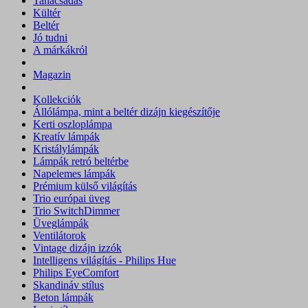
Tanácsadás
Kültér
Beltér
Jó tudni
A márkákról
Magazin
Kollekciók
Állólámpa, mint a beltér dizájn kiegészítője
Kerti oszloplámpa
Kreatív lámpák
Kristálylámpák
Lámpák retró beltérbe
Napelemes lámpák
Prémium külső világítás
Trio európai üveg
Trio SwitchDimmer
Üveglámpák
Ventilátorok
Vintage dizájn izzók
Intelligens világítás - Philips Hue
Philips EyeComfort
Skandináv stílus
Beton lámpák