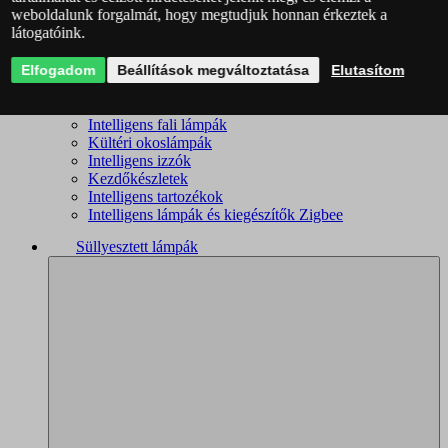
weboldalunk forgalmát, hogy megtudjuk honnan érkeztek a
Intelligens csillárok
látogatóink.
Intelligens mennyezeti lámpák
Okoslámpák
Elfogadom
Okos kislámpák
Beállítások megváltoztatása
Elutasítom
Okos spotlámpák
Fürdőszobai okoslámpák
Intelligens fali lámpák
Kültéri okoslámpák
Intelligens izzók
Kezdőkészletek
Intelligens tartozékok
Intelligens lámpák és kiegészítők Zigbee
Süllyesztett lámpák