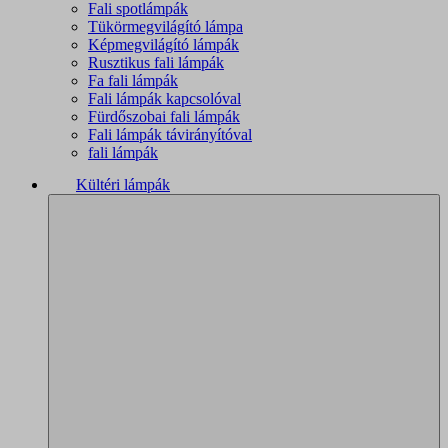
Fali spotlámpák
Tükörmegvilágító lámpa
Képmegvilágító lámpák
Rusztikus fali lámpák
Fa fali lámpák
Fali lámpák kapcsolóval
Fürdőszobai fali lámpák
Fali lámpák távirányítóval
fali lámpák
Kültéri lámpák