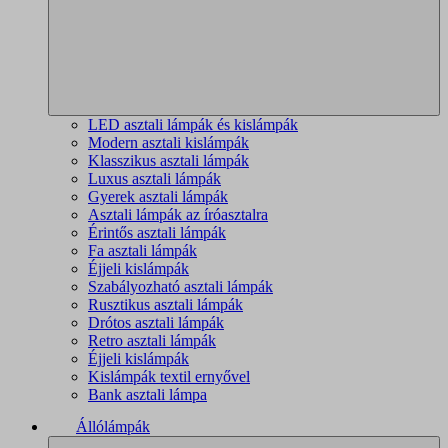
LED asztali lámpák és kislámpák
Modern asztali kislámpák
Klasszikus asztali lámpák
Luxus asztali lámpák
Gyerek asztali lámpák
Asztali lámpák az íróasztalra
Érintős asztali lámpák
Fa asztali lámpák
Éjjeli kislámpák
Szabályozható asztali lámpák
Rusztikus asztali lámpák
Drótos asztali lámpák
Retro asztali lámpák
Éjjeli kislámpák
Kislámpák textil ernyővel
Bank asztali lámpa
Állólámpák