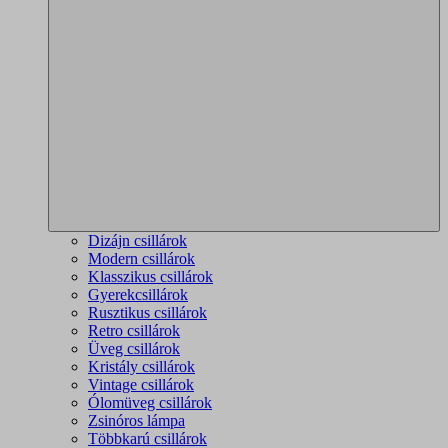
Dizájn csillárok
Modern csillárok
Klasszikus csillárok
Gyerekcsillárok
Rusztikus csillárok
Retro csillárok
Üveg csillárok
Kristály csillárok
Vintage csillárok
Ólomüveg csillárok
Zsinóros lámpa
Többkarú csillárok