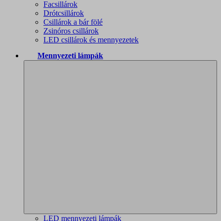
Facsillárok
Drótcsillárok
Csillárok a bár fölé
Zsinóros csillárok
LED csillárok és mennyezetek
Mennyezeti lámpák
LED mennyezeti lámpák