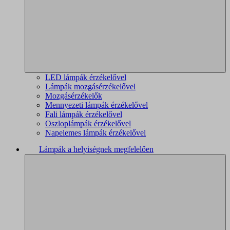
LED lámpák érzékelővel
Lámpák mozgásérzékelővel
Mozgásérzékelők
Mennyezeti lámpák érzékelővel
Fali lámpák érzékelővel
Oszloplámpák érzékelővel
Napelemes lámpák érzékelővel
Lámpák a helyiségnek megfelelően