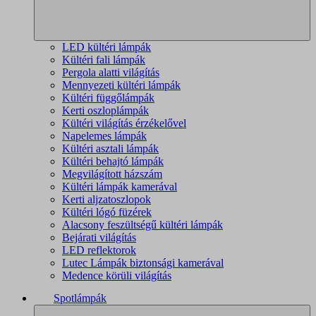
LED kültéri lámpák
Kültéri fali lámpák
Pergola alatti világítás
Mennyezeti kültéri lámpák
Kültéri függőlámpák
Kerti oszloplámpák
Kültéri világítás érzékelővel
Napelemes lámpák
Kültéri asztali lámpák
Kültéri behajtó lámpák
Megvilágított házszám
Kültéri lámpák kamerával
Kerti aljzatoszlopok
Kültéri lógó füzérek
Alacsony feszültségű kültéri lámpák
Bejárati világítás
LED reflektorok
Lutec Lámpák biztonsági kamerával
Medence körüli világítás
Spotlámpák