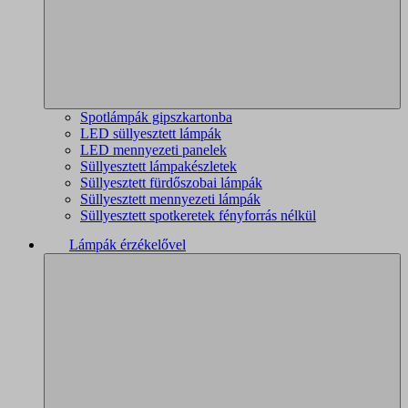
Spotlámpák gipszkartonba
LED süllyesztett lámpák
LED mennyezeti panelek
Süllyesztett lámpakészletek
Süllyesztett fürdőszobai lámpák
Süllyesztett mennyezeti lámpák
Süllyesztett spotkeretek fényforrás nélkül
Lámpák érzékelővel