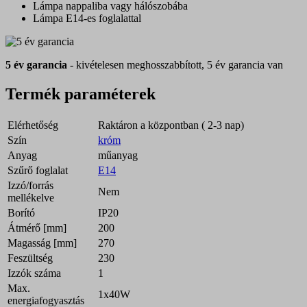
Lámpa nappaliba vagy hálószobába
Lámpa E14-es foglalattal
5 év garancia
- kivételesen meghosszabbított, 5 év garancia van
Termék paraméterek
Elérhetőség
Raktáron a központban ( 2-3 nap)
Szín
króm
Anyag
műanyag
Szűrő foglalat
E14
Izzó/forrás
Nem
mellékelve
Borító
IP20
Átmérő [mm]
200
Magasság [mm]
270
Feszültség
230
Izzók száma
1
Max.
1x40W
energiafogyasztás