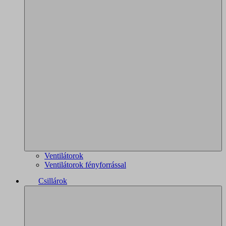
Ventilátorok
Ventilátorok fényforrással
Csillárok