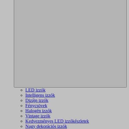
LED izzók
Intelligens izzók
Dizájn izzók
Fénycsövek
Halogén izzók
Vintage izzók
Kedvezményes LED izzókészletek
Nagy dekorációs izzók