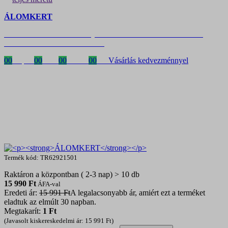
ÁLOMKERT
Időszakos 20% kedvezmény 150 000 Ft feletti rendelés esetén
a következő kóddal: VIP20HU
00
Napok
00
Órák
00
Percek
00
MP
Vásárlás kedvezménnyel
Termék kód: TR62921501
Raktáron a központban ( 2-3 nap) > 10 db
15 990
Ft
ÁFA-val
Eredeti ár:
15 991 Ft
A legalacsonyabb ár, amiért ezt a terméket
eladtuk az elmúlt 30 napban.
Megtakarít:
1 Ft
(Javasolt kiskereskedelmi ár: 15 991 Ft)