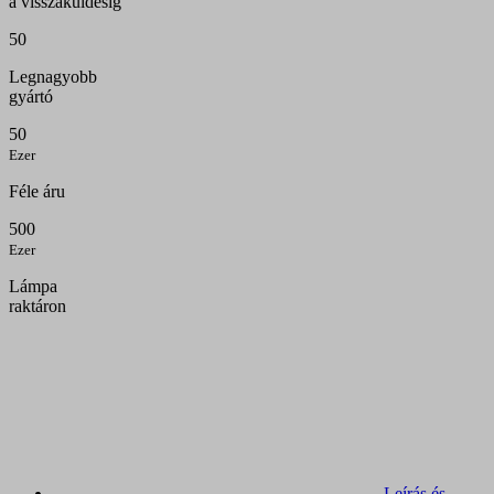
a visszaküldésig
50
Legnagyobb
gyártó
50
Ezer
Féle áru
500
Ezer
Lámpa
raktáron
Leírás és