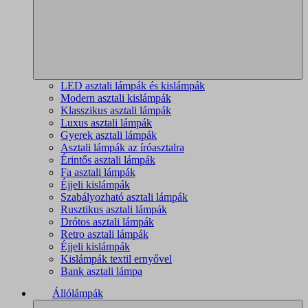
LED asztali lámpák és kislámpák
Modern asztali kislámpák
Klasszikus asztali lámpák
Luxus asztali lámpák
Gyerek asztali lámpák
Asztali lámpák az íróasztalra
Érintős asztali lámpák
Fa asztali lámpák
Éjjeli kislámpák
Szabályozható asztali lámpák
Rusztikus asztali lámpák
Drótos asztali lámpák
Retro asztali lámpák
Éjjeli kislámpák
Kislámpák textil ernyővel
Bank asztali lámpa
Állólámpák