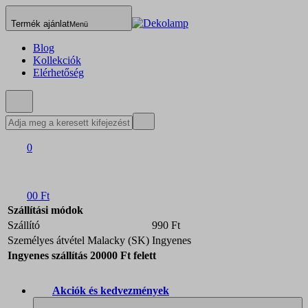
Termék ajánlat
Menü
Blog
Kollekciók
Elérhetőség
0
0
0 Ft
Szállítási módok
Szállító
990 Ft
Személyes átvétel Malacky (SK)
Ingyenes
Ingyenes szállítás 20000 Ft felett
Akciók és kedvezmények