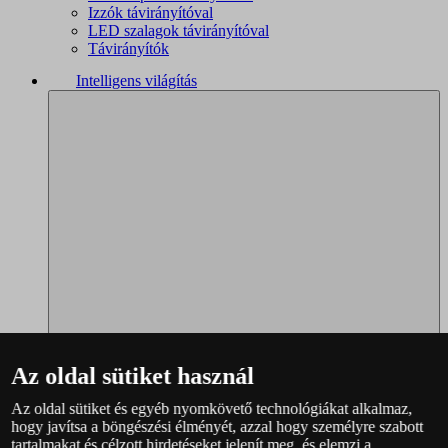
Izzók távirányítóval
LED szalagok távirányítóval
Távirányítók
Intelligens világítás
Az oldal sütiket használ
Az oldal sütiket és egyéb nyomkövető technológiákat alkalmaz,
Philips Hue – teljes választék
hogy javítsa a böngészési élményét, azzal hogy személyre szabott
Immax NEO - teljes választék
tartalmakat és célzott hirdetéseket jelenít meg, és elemzi a
WiZ – teljes választék