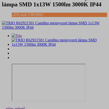
lámpa SMD 1x13W 1500lm 3000K IP44
-20% kód VIP20HU
teljes méretű