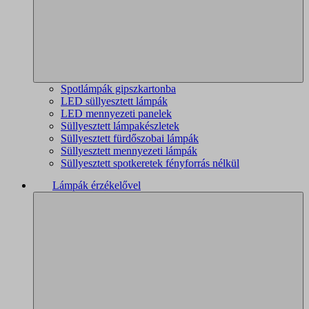
Spotlámpák gipszkartonba
LED süllyesztett lámpák
LED mennyezeti panelek
Süllyesztett lámpakészletek
Süllyesztett fürdőszobai lámpák
Süllyesztett mennyezeti lámpák
Süllyesztett spotkeretek fényforrás nélkül
Lámpák érzékelővel