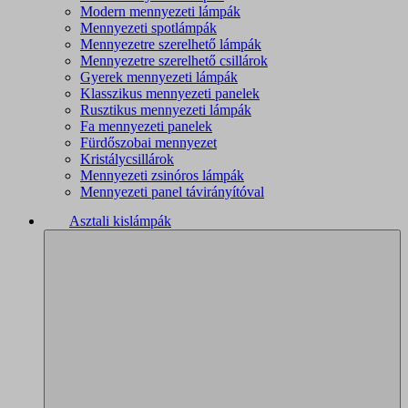
Modern mennyezeti lámpák
Mennyezeti spotlámpák
Mennyezetre szerelhető lámpák
Mennyezetre szerelhető csillárok
Gyerek mennyezeti lámpák
Klasszikus mennyezeti panelek
Rusztikus mennyezeti lámpák
Fa mennyezeti panelek
Fürdőszobai mennyezet
Kristálycsillárok
Mennyezeti zsinóros lámpák
Mennyezeti panel távirányítóval
Asztali kislámpák