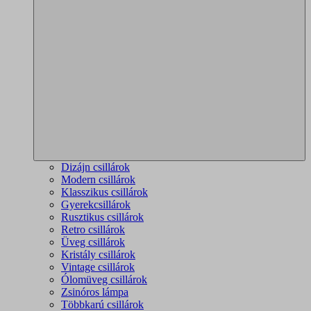
Dizájn csillárok
Modern csillárok
Klasszikus csillárok
Gyerekcsillárok
Rusztikus csillárok
Retro csillárok
Üveg csillárok
Kristály csillárok
Vintage csillárok
Ólomüveg csillárok
Zsinóros lámpa
Többkarú csillárok