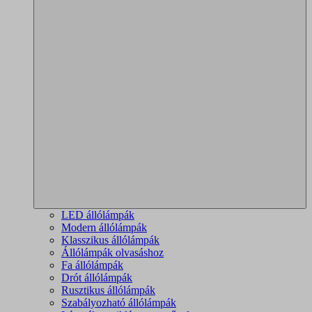
LED állólámpák
Modern állólámpák
Klasszikus állólámpák
Állólámpák olvasáshoz
Fa állólámpák
Drót állólámpák
Rusztikus állólámpák
Szabályozható állólámpák