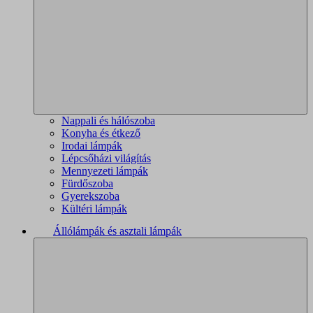
Nappali és hálószoba
Konyha és étkező
Irodai lámpák
Lépcsőházi világítás
Mennyezeti lámpák
Fürdőszoba
Gyerekszoba
Kültéri lámpák
Állólámpák és asztali lámpák