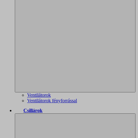
Ventilátorok
Ventilátorok fényforrással
Csillárok