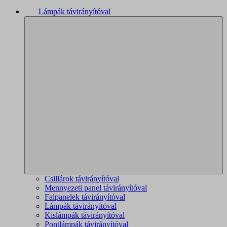
Lámpák távirányítóval
Csillárok távirányítóval
Mennyezeti panel távirányítóval
Falpanelek távirányítóval
Lámpák távirányítóval
Kislámpák távirányítóval
Pontlámpák távirányítóval