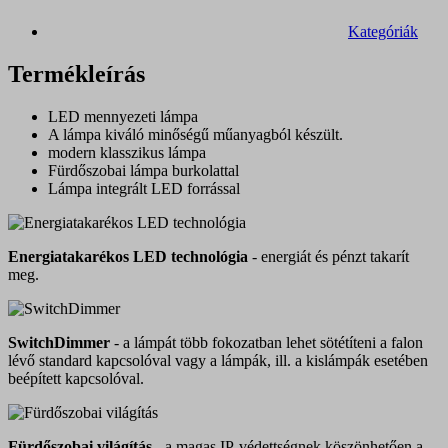
Kategóriák
Termékleírás
LED mennyezeti lámpa
A lámpa kiváló minőségű műanyagból készült.
modern klasszikus lámpa
Fürdőszobai lámpa burkolattal
Lámpa integrált LED forrással
Energiatakarékos LED technológia
- energiát és pénzt takarít
meg.
SwitchDimmer
- a lámpát több fokozatban lehet sötétíteni a falon
lévő standard kapcsolóval vagy a lámpák, ill. a kislámpák esetében
beépített kapcsolóval.
Fürdőszobai világítás
- a magas IP-védettségnek köszönhetően a