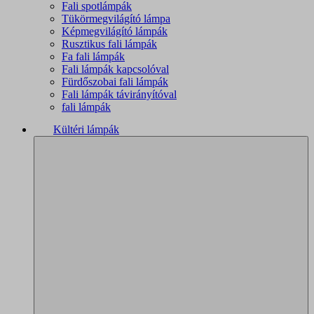
Fali spotlámpák
Tükörmegvilágító lámpa
Képmegvilágító lámpák
Rusztikus fali lámpák
Fa fali lámpák
Fali lámpák kapcsolóval
Fürdőszobai fali lámpák
Fali lámpák távirányítóval
fali lámpák
Kültéri lámpák