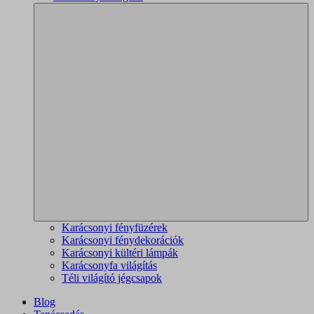
Karácsonyi fényfüzérek
Karácsonyi fénydekorációk
Karácsonyi kültéri lámpák
Karácsonyfa világítás
Téli világító jégcsapok
Blog