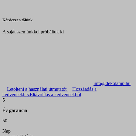
Kérdezzen tőlünk
A saját szemünkkel próbáltuk ki
info@dekolamp.hu
Letölteni a használati útmutatót
Hozzáadás a
kedvencekhez
Eltávolítás a kedvencekből
5
Év
garancia
50
Nap