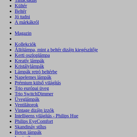
Tanácsadás
Kültér
Beltér
Jó tudni
A márkákról
Magazin
Kollekciók
Állólámpa, mint a beltér dizájn kiegészítője
Kerti oszloplámpa
Kreatív lámpák
Kristálylámpák
Lámpák retró beltérbe
Napelemes lámpák
Prémium külső világítás
Trio európai üveg
Trio SwitchDimmer
Üveglámpák
Ventilátorok
Vintage dizájn izzók
Intelligens világítás - Philips Hue
Philips EyeComfort
Skandináv stílus
Beton lámpák