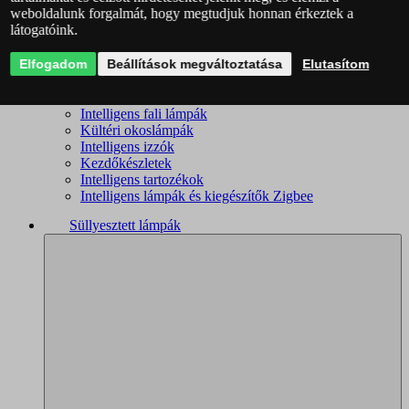
weboldalunk forgalmát, hogy megtudjuk honnan érkeztek a
Intelligens csillárok
látogatóink.
Intelligens mennyezeti lámpák
Okoslámpák
Elfogadom
Okos kislámpák
Beállítások megváltoztatása
Elutasítom
Okos spotlámpák
Fürdőszobai okoslámpák
Intelligens fali lámpák
Kültéri okoslámpák
Intelligens izzók
Kezdőkészletek
Intelligens tartozékok
Intelligens lámpák és kiegészítők Zigbee
Süllyesztett lámpák