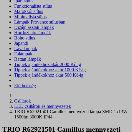
Ipari stílus
Funkcionalista stílus
Marokkói stílus
Minimalista stílus
Lámpák Provence stílusban
Dizájn asztali lámpák
Hordozható lámpák
Boho stílus
Japandi
Lávalámpák
Falámpák
Rattan lámpák
Tippek ajándékhoz akár 2000 Kč-ig
Tippek ajándékokhoz akár 1000 Kč-ig
Tippek ajándékokhoz akár 500 Kč-ig
Elérhetőség
Csillárok
LED csillárok és mennyezetek
TRIO R62921501 Camillus mennyezeti lámpa SMD 1x13W
1500lm 3000K IP44
TRIO R62921501 Camillus mennyezeti