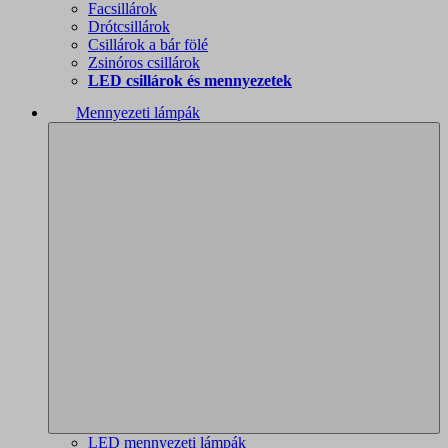
Facsillárok
Drótcsillárok
Csillárok a bár fölé
Zsinóros csillárok
LED csillárok és mennyezetek
Mennyezeti lámpák
LED mennyezeti lámpák