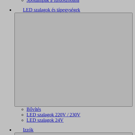
Spotlámpák a fürdőszobába
LED szalagok és tápegységek
Bővítés
LED szalagok 220V / 230V
LED szalagok 24V
Izzók