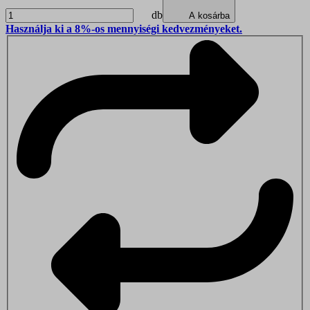
db
A kosárba
Használja ki a 8%-os mennyiségi kedvezményeket.