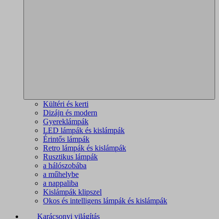
Kültéri és kerti
Dizájn és modern
Gyereklámpák
LED lámpák és kislámpák
Érintős lámpák
Retro lámpák és kislámpák
Rusztikus lámpák
a hálószobába
a műhelybe
a nappaliba
Kislámpák klipszel
Okos és intelligens lámpák és kislámpák
Karácsonyi világítás