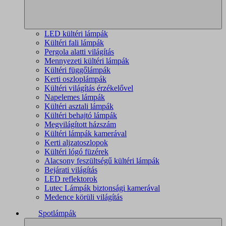
LED kültéri lámpák
Kültéri fali lámpák
Pergola alatti világítás
Mennyezeti kültéri lámpák
Kültéri függőlámpák
Kerti oszloplámpák
Kültéri világítás érzékelővel
Napelemes lámpák
Kültéri asztali lámpák
Kültéri behajtó lámpák
Megvilágított házszám
Kültéri lámpák kamerával
Kerti aljzatoszlopok
Kültéri lógó füzérek
Alacsony feszültségű kültéri lámpák
Bejárati világítás
LED reflektorok
Lutec Lámpák biztonsági kamerával
Medence körüli világítás
Spotlámpák