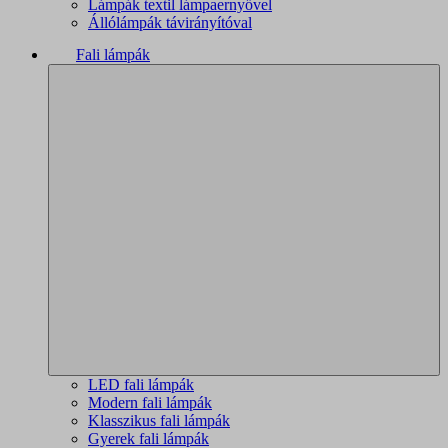
Lámpák textil lámpaernyővel
Állólámpák távirányítóval
Fali lámpák
LED fali lámpák
Modern fali lámpák
Klasszikus fali lámpák
Gyerek fali lámpák