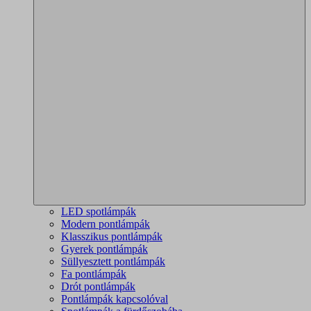
LED spotlámpák
Modern pontlámpák
Klasszikus pontlámpák
Gyerek pontlámpák
Süllyesztett pontlámpák
Fa pontlámpák
Drót pontlámpák
Pontlámpák kapcsolóval