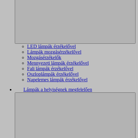
LED lámpák érzékelővel
Lámpák mozgásérzékelővel
Mozgásérzékelők
Mennyezeti lámpák érzékelővel
Fali lámpák érzékelővel
Oszloplámpák érzékelővel
Napelemes lámpák érzékelővel
Lámpák a helyiségnek megfelelően