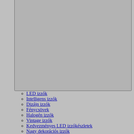
LED izzók
Intelligens izzók
Dizájn izzók
Fénycsövek
Halogén izzók
Vintage izzók
Kedvezményes LED izzókészletek
Nagy dekorációs izzók