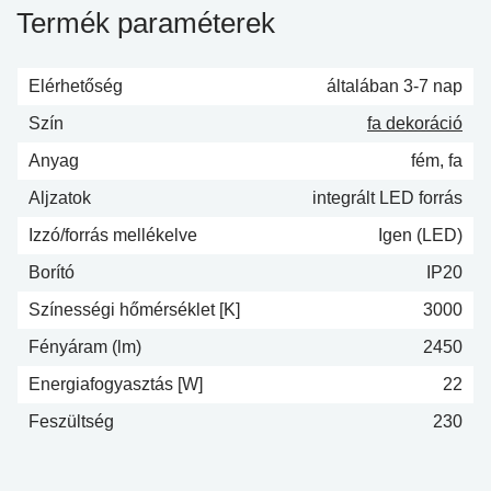
Termék paraméterek
Elérhetőség
általában 3-7 nap
Szín
fa dekoráció
Anyag
fém, fa
Aljzatok
integrált LED forrás
Izzó/forrás mellékelve
Igen (LED)
Borító
IP20
Színességi hőmérséklet [K]
3000
Fényáram (lm)
2450
Energiafogyasztás [W]
22
Feszültség
230