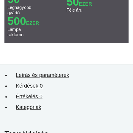
50
EZER
Legnagyobb
Féle áru
gyártó
500
EZER
Lámpa
raktáron
Leírás és paraméterek
Kérdések
0
Értékelés
0
Kategóriák