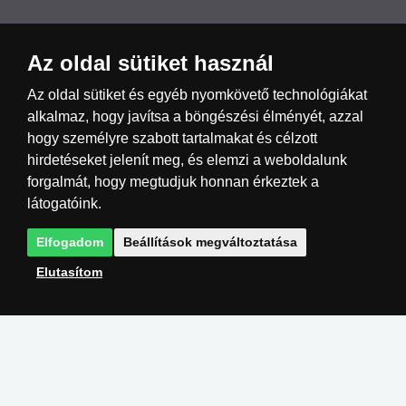
Az oldal sütiket használ
Česká republika
Slovensko
Deutschland
Az oldal sütiket és egyéb nyomkövető technológiákat
alkalmaz, hogy javítsa a böngészési élményét, azzal
hogy személyre szabott tartalmakat és célzott
Magyarország
Österreich
België
hirdetéseket jelenít meg, és elemzi a weboldalunk
forgalmát, hogy megtudjuk honnan érkeztek a
Nederland
látogatóink.
Elfogadom
Beállítások megváltoztatása
Elutasítom
Megvalósítás