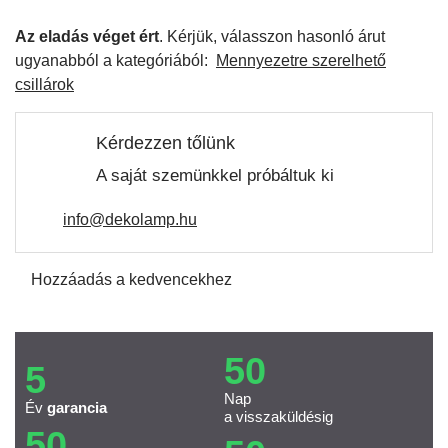
Az eladás véget ért
. Kérjük, válasszon hasonló árut
ugyanabból a kategóriából:
Mennyezetre szerelhető
csillárok
Kérdezzen tőlünk
A saját szemünkkel próbáltuk ki
info@dekolamp.hu
Hozzáadás a kedvencekhez
50
5
Nap
Év
garancia
a visszaküldésig
50