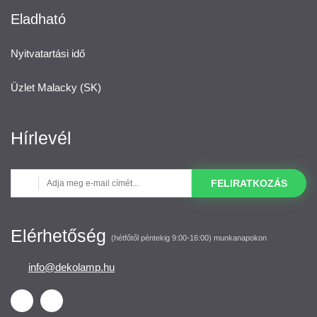
Eladható
Nyitvatartási idő
Üzlet Malacky (SK)
Hírlevél
FELIRATKOZÁS
Elérhetőség
(hétfőtől péntekig 9:00-16:00) munkanapokon
info@dekolamp.hu