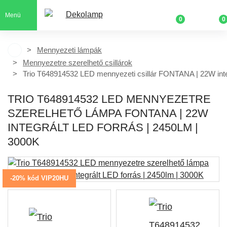
Menü
0
0
Mennyezeti lámpák
Mennyezetre szerelhető csillárok
Trio T648914532 LED mennyezeti csillár FONTANA | 22W integ
TRIO T648914532 LED MENNYEZETRE
SZERELHETŐ LÁMPA FONTANA | 22W
INTEGRÁLT LED FORRÁS | 2450LM |
3000K
-20% kód VIP20HU