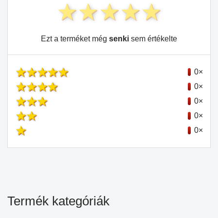
Ezt a terméket még
senki
sem értékelte
0×
0×
0×
0×
0×
Termék kategóriák