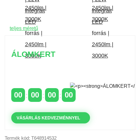
teljes méretű
ÁLOMKERT
Időszakos 20% kedvezmény 150 000 Ft feletti
rendelés esetén
a következő kóddal: VIP20HU
00
00
00
00
NAPOK
ÓRÁK
PERCEK
MP
VÁSÁRLÁS KEDVEZMÉNNYEL
Termék kód: T648914532