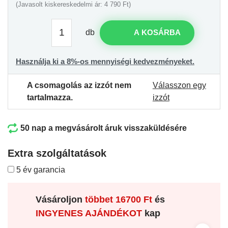
(Javasolt kiskereskedelmi ár: 4 790 Ft)
db
A KOSÁRBA
Használja ki a 8%-os mennyiségi kedvezményeket.
A csomagolás az izzót nem
Válasszon egy
tartalmazza.
izzót
50 nap a megvásárolt áruk visszaküldésére
Extra szolgáltatások
5 év garancia
Vásároljon
többet
16700 Ft
és
INGYENES AJÁNDÉKOT
kap