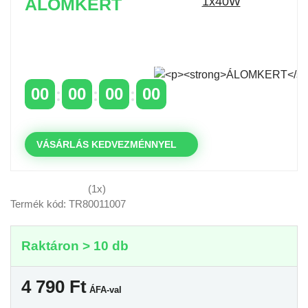
ÁLOMKERT
Időszakos 20% kedvezmény 150 000 Ft feletti
rendelés esetén
a következő kóddal: VIP20HU
00
00
00
00
NAPOK
ÓRÁK
PERCEK
MP
VÁSÁRLÁS KEDVEZMÉNNYEL
(1x)
Termék kód: TR80011007
Raktáron > 10 db
4 790
Ft
ÁFA-val