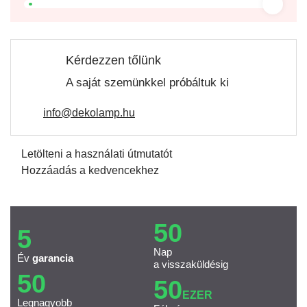
Kérdezzen tőlünk
A saját szemünkkel próbáltuk ki
info@dekolamp.hu
Letölteni a használati útmutatót
Hozzáadás a kedvencekhez
50
5
Nap
Év
garancia
a visszaküldésig
50
50
EZER
Legnagyobb