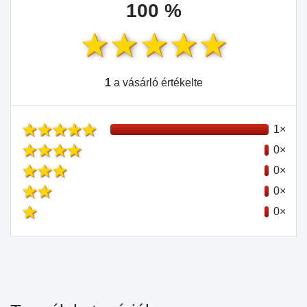
100 %
1
a vásárló értékelte
1×
0×
0×
0×
0×