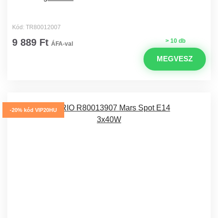
Kód: TR80012007
9 889 Ft
> 10 db
ÁFA-val
MEGVESZ
-20% kód VIP20HU