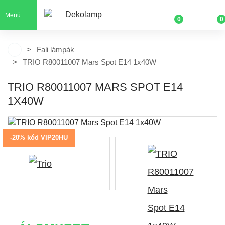
Menü
0
0
Fali lámpák
TRIO R80011007 Mars Spot E14 1x40W
TRIO R80011007 MARS SPOT E14
1X40W
-20% kód VIP20HU