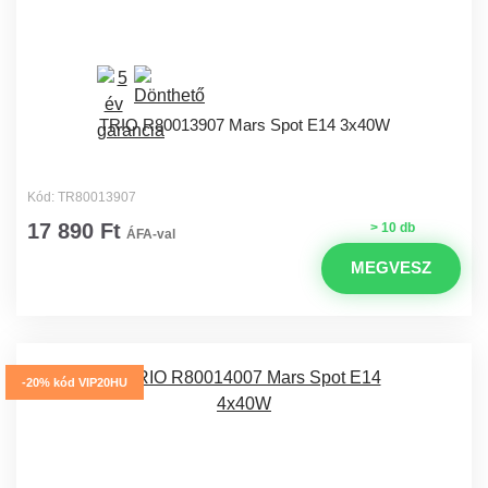
TRIO R80013907 Mars Spot E14 3x40W
Kód: TR80013907
17 890 Ft
> 10 db
ÁFA-val
MEGVESZ
-20% kód VIP20HU