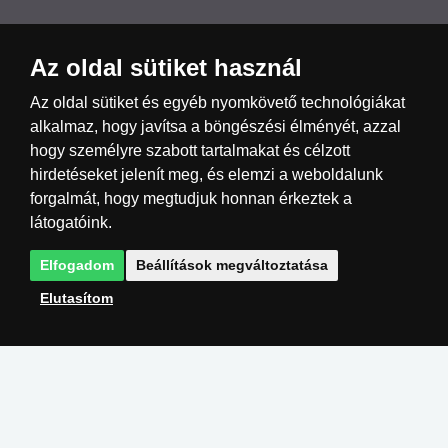
Az oldal sütiket használ
Česká republika
Slovensko
Deutschland
Az oldal sütiket és egyéb nyomkövető technológiákat
alkalmaz, hogy javítsa a böngészési élményét, azzal
hogy személyre szabott tartalmakat és célzott
Magyarország
Österreich
België
hirdetéseket jelenít meg, és elemzi a weboldalunk
forgalmát, hogy megtudjuk honnan érkeztek a
Nederland
látogatóink.
Elfogadom
Beállítások megváltoztatása
Elutasítom
Megvalósítás