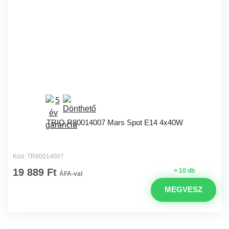
TRIO R80014007 Mars Spot E14 4x40W
Kód: TR80014007
19 889 Ft
> 10 db
ÁFA-val
MEGVESZ