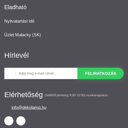
Eladható
Nyitvatartási idő
Üzlet Malacky (SK)
Hírlevél
FELIRATKOZÁS
Elérhetőség
(hétfőtől péntekig 9:00-16:00) munkanapokon
info@dekolamp.hu