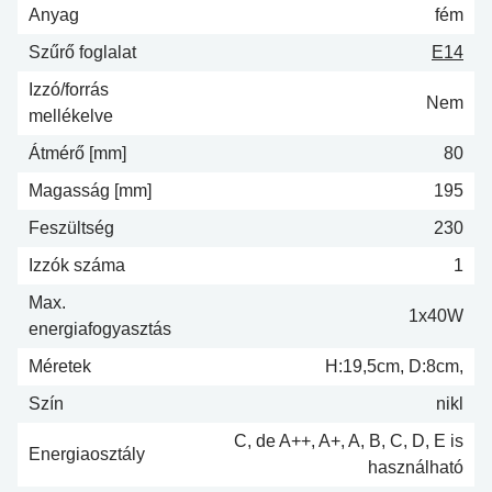
Anyag
fém
Szűrő foglalat
E14
Izzó/forrás
Nem
mellékelve
Átmérő [mm]
80
Magasság [mm]
195
Feszültség
230
Izzók száma
1
Max.
1x40W
energiafogyasztás
Méretek
H:19,5cm, D:8cm,
Szín
nikl
C, de A++, A+, A, B, C, D, E is
Energiaosztály
használható