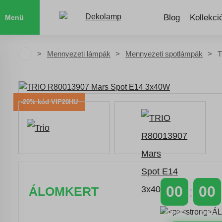
Blog
Kollekci
Menü
Mennyezeti lámpák
Mennyezeti spotlámpák
T
-20% kód VIP20HU
00
00
ÁLOMKERT
NAPOK
ÓRÁK
Időszakos 20% kedvezmény 150