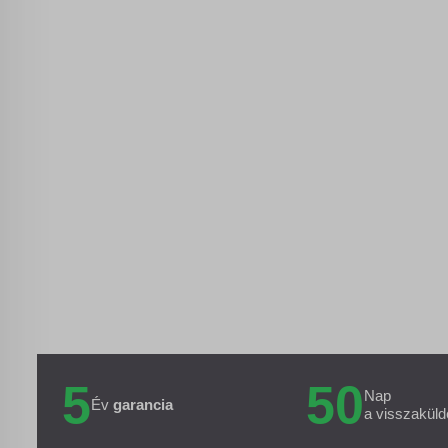
5
50
Nap
Év
garancia
a visszaküld