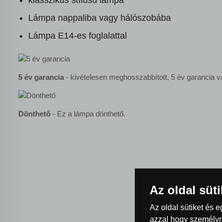
klasszikus stílusú lámpa
Lámpa nappaliba vagy hálószobába
Lámpa E14-es foglalattal
5 év garancia
- kivételesen meghosszabbított, 5 év garancia v
Dönthető
- Ez a lámpa dönthető.
Az oldal süt
Az oldal sütiket és 
azzal hogy személyre