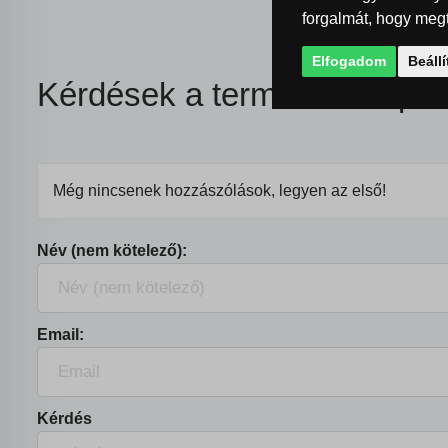
forgalmát, hogy megt
Elfogadom
Beáll
Kérdések a termékkel kapcs
Még nincsenek hozzászólások, legyen az első!
Név (nem kötelező):
Email:
Kérdés