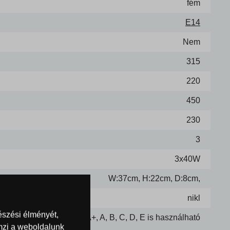
fém
E14
Nem
315
220
450
230
3
3x40W
W:37cm, H:22cm, D:8cm,
nikl
észési élményét,
C, de A++, A+, A, B, C, D, E is használható
emzi a weboldalunk