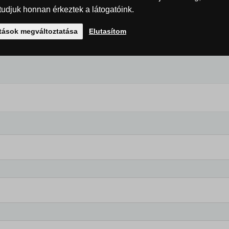
udjuk honnan érkeztek a látogatóink.
ítások megváltoztatása
Elutasítom
olatban