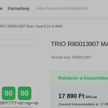
ók
Elérhetőség
RIO R80013907 Mars Spot E14 3x40W
TRIO R80013907 M
Termék kód: TR80013907
Raktáron a központban
00
00
17 890
Ft
ÁFA-val
PERCEK
MP
(Javasolt kiskereskedelmi ár: 17 89