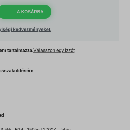
A KOSÁRBA
yiségi kedvezményeket.
em tartalmazza.
Válasszon egy izzót
visszaküldésére
od
,5W | E14 | 250lm | 2700K - fehér