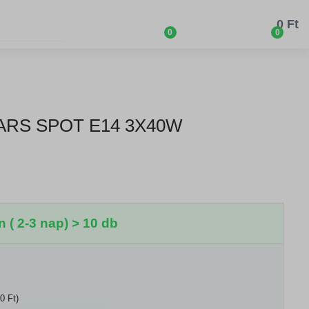
0 Ft
0
0
ARS SPOT E14 3X40W
 ( 2-3 nap) > 10 db
0 Ft)