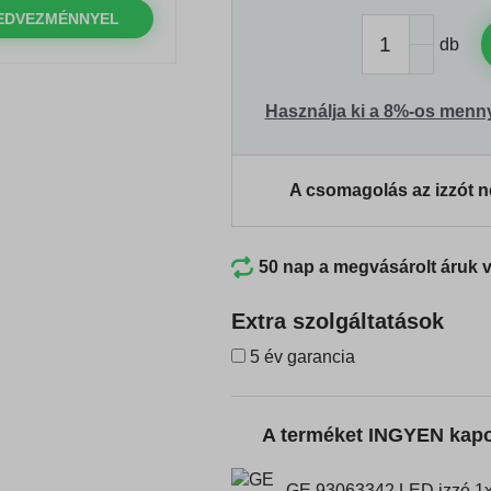
EDVEZMÉNNYEL
db
Használja ki a 8%-os menn
A csomagolás az izzót n
50 nap a megvásárolt áruk 
Extra szolgáltatások
5 év garancia
A terméket INGYEN kap
GE 93063342 LED izzó 1x3