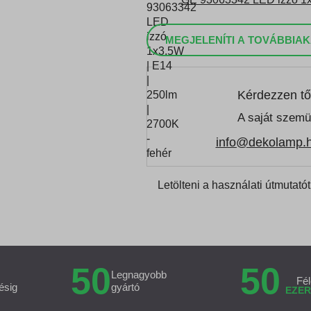
MEGJELENÍTI A TOVÁBBIAK
Kérdezzen tő
A saját szemü
info@dekolamp.
Letölteni a használati útmutatót
50
50
Legnagyobb
Fél
ésig
gyártó
EZER