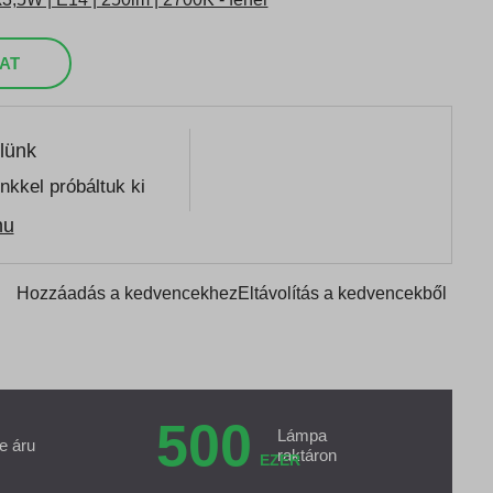
AT
lünk
nkkel próbáltuk ki
hu
Hozzáadás a kedvencekhez
Eltávolítás a kedvencekből
500
Lámpa
e áru
raktáron
EZER