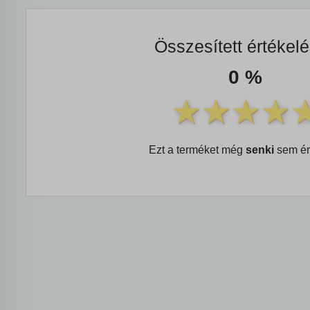
Összesített értékel
0 %
Ezt a terméket még
senki
sem ér