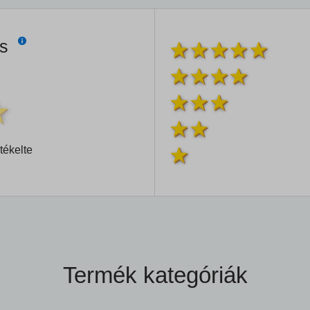
és
tékelte
Termék kategóriák