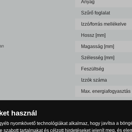
Anyag
Szűrő foglalat
Izzó/forrás mellékelve
Hossz [mm]
an
Magasság [mm]
Szélesség [mm]
Feszültség
Izzók száma
Max. energiafogyasztás
Méretek
iket használ
Szín
egyéb nyomkövető technológiákat alkalmaz, hogy javítsa a böng
Energiaosztály
 szabott tartalmakat és célzott hirdetéseket jelenít meg, és el